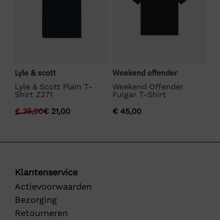
Lyle & scott
Weekend offender
La
Lyle & Scott Plain T-
Weekend Offender
La
Shirt Z271
Fulgar T-Shirt
€
€
35,00
€
21,00
€
45,00
Klantenservice
Actievoorwaarden
Bezorging
Retourneren