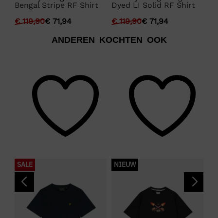
t
Bengal Stripe RF Shirt
Dyed LI Solid RF Shirt
Dy
€
119,90
€
71,94
€
119,90
€
71,94
€
1
ANDEREN KOCHTEN OOK
SALE
NIEUW
S