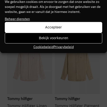
We gebruiken cookies om ervoor te zorgen dat onze website zo
Kleurnummer
soepel mogelijk draait. Als je doorgaat met het gebruiken van de
website, gaan we er vanuit dat je hiermee instemt.
30
Beheer diensten
Seizoen
Accepteer
VZ26
SALE
SALE
S
Bekijk voorkeuren
Kleurgroep
Cookiebeleid
Privacybeleid
0a5
Tommy hilfiger
Tommy hilfiger
To
ent
Tommy Hilfiger Linen
Tommy Hilfiger Pigment
To