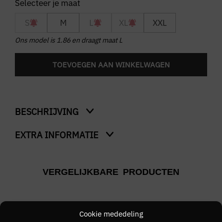
S
M
L
XL
XXL
Ons model is 1.86 en draagt maat L
TOEVOEGEN AAN WINKELWAGEN
BESCHRIJVING
EXTRA INFORMATIE
Linen Bengal Stripe RF Shirt
Kleur
VERGELIJKBARE PRODUCTEN
Blauw
Merk
Tommy Hilfiger
Cookie mededeling