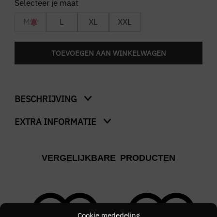
M
L
XL
XXL
TOEVOEGEN AAN WINKELWAGEN
BESCHRIJVING
EXTRA INFORMATIE
Seasonal Structure Cneck
Ons model is 1.89m en draagt maat M
Kleur
VERGELIJKBARE PRODUCTEN
Blauw
Merk
Tommy Hilfiger
Cookie mededeling