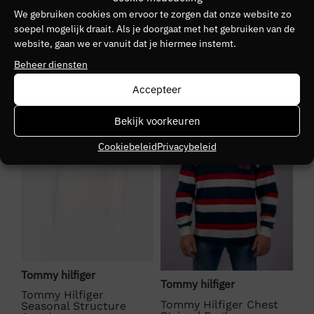
Kleurnummer
We gebruiken cookies om ervoor te zorgen dat onze website zo
30
soepel mogelijk draait. Als je doorgaat met het gebruiken van de
website, gaan we er vanuit dat je hiermee instemt.
Seizoen
Beheer diensten
HW2526
Accepteer
SALE
SALE
S
Kleurgroep
Bekijk voorkeuren
c1g
Cookiebeleid
Privacybeleid
Tommy hilfiger
To
Tommy hilfiger
Tommy Hilfiger
To
er
Tommy Hilfiger Chest
Seasonal Structure
Es