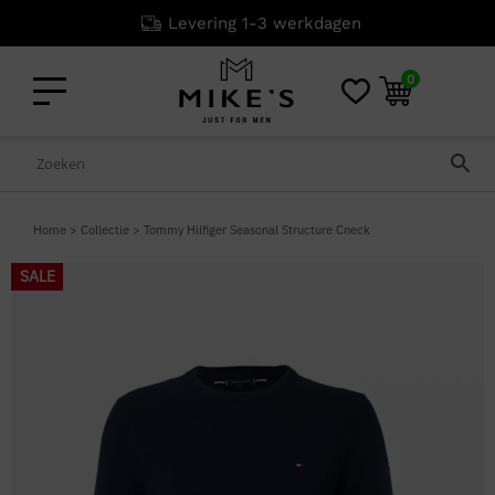
Niet goed? Geld
0
Home
>
Collectie
>
Tommy Hilfiger Seasonal Structure Cneck
SALE