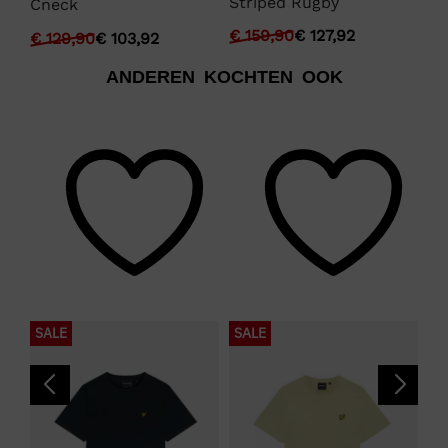
Striped Rugby
Cneck
Zi
€
159,90
€
127,92
€
129,90
€
103,92
€
1
ANDEREN KOCHTEN OOK
SALE
SALE
S