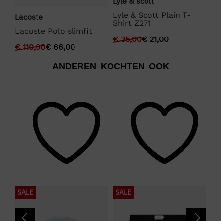
Lyle & scott
BO
Lyle & Scott Plain T-
Lacoste
Shirt Z271
€
Lacoste Polo slimfit
€
35,00
€
21,00
€
110,00
€
66,00
ANDEREN KOCHTEN OOK
SALE
SALE
S