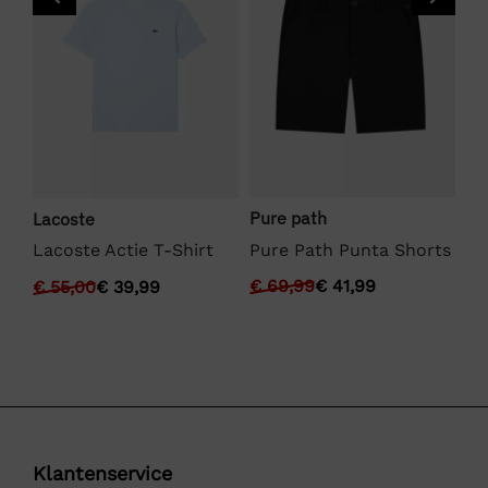
Pure path
Lacoste
We
Pure Path Punta Shorts
Lacoste Actie T-Shirt
We
€
69,99
€
41,99
€
55,00
€
39,99
€
Klantenservice