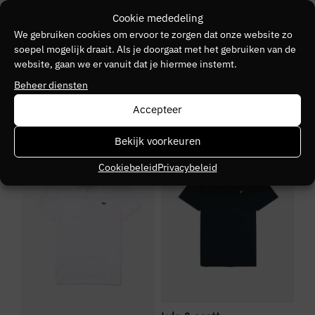
knopen en een gevoerde zoom/rand. Op de
TOMMY JEANS
Cookie mededeling
linkerborst is een logo van Tommy Hilfiger
We gebruiken cookies om ervoor te zorgen dat onze website zo
weergegeven. Hij is gemaakt 100% katoen. Hij
Kleurnummer
soepel mogelijk draait. Als je doorgaat met het gebruiken van de
is ook verkrijgbaar in het mint.
website, gaan we er vanuit dat je hiermee instemt.
30
Bekijk het waslabel waar de wasvoorschriften
Beheer diensten
Pasvorm:
Slim Fit
Kleurgroep
Accepteer
Materiaal:
100% Katoen
cy7
SALE
SALE
S
Bekijk voorkeuren
Cookiebeleid
Privacybeleid
Bo