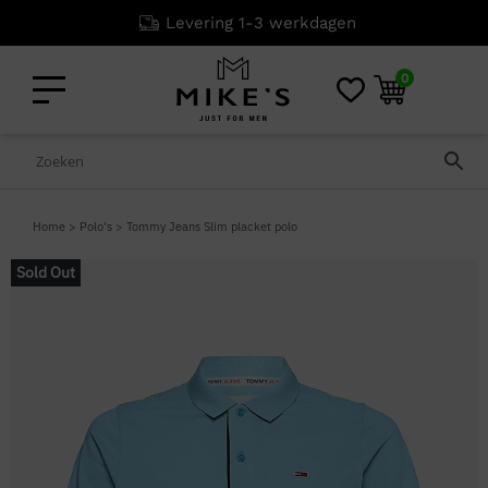
Levering 1-3 werkdagen
0
Home
>
Polo's
>
Tommy Jeans Slim placket polo
Sold Out