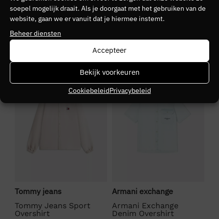
Kleurnummer
soepel mogelijk draait. Als je doorgaat met het gebruiken van de
30
website, gaan we er vanuit dat je hiermee instemt.
Beheer diensten
Seizoen
Accepteer
VZ26
SALE
SALE
S
Bekijk voorkeuren
Kleurgroep
Cookiebeleid
Privacybeleid
c1g
Tommy jeans
Armani exchange
Fr
Tommy Jeans Sport
Armani Exchange
Fr
Overshirt
Denim Overshirt
Po