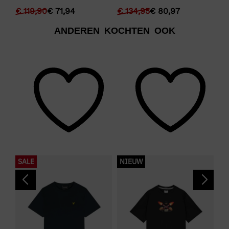
€
119,90
€
71,94
€
134,95
€
80,97
€
ANDEREN KOCHTEN OOK
SALE
NIEUW
S