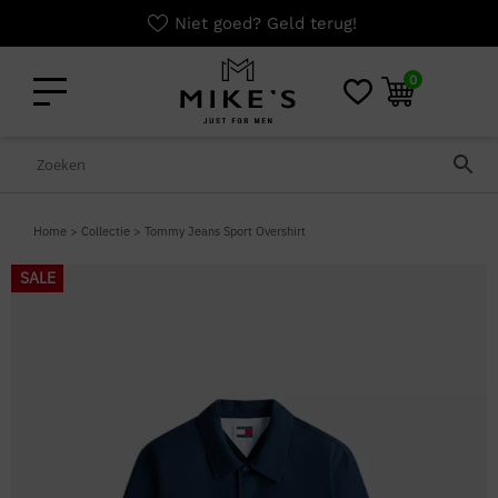
Niet goed? Geld terug!
0
Home
>
Collectie
>
Tommy Jeans Sport Overshirt
SALE