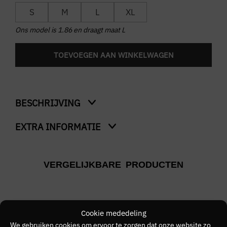
S
M
L
XL
Ons model is 1.86 en draagt maat L
TOEVOEGEN AAN WINKELWAGEN
BESCHRIJVING
EXTRA INFORMATIE
Sport Overshirt
Kleur
VERGELIJKBARE PRODUCTEN
Blauw
Merk
TOMMY JEANS
Cookie mededeling
We gebruiken cookies om ervoor te zorgen dat onze website zo