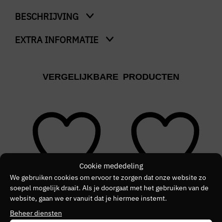
BESCHRIJVING
EXTRA INFORMATIE
TJM Ess Daily Ripstop Reporter
Kleur
VERGELIJKBARE PRODUCTEN
Zwart
Merk
TOMMY JEANS
Kleurnummer
10
Cookie mededeling
Seizoen
We gebruiken cookies om ervoor te zorgen dat onze website zo
soepel mogelijk draait. Als je doorgaat met het gebruiken van de
VZ26
website, gaan we er vanuit dat je hiermee instemt.
SALE
SALE
S
Beheer diensten
Kleurgroep