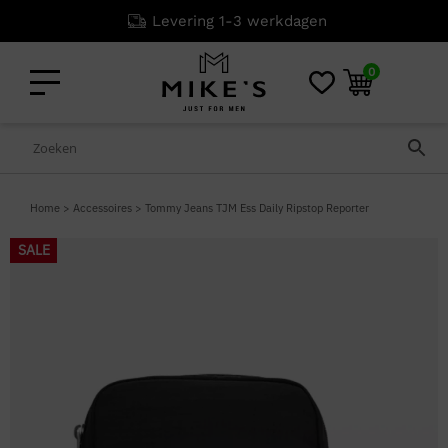
Levering 1-3 werkdagen
0
Home
>
Accessoires
>
Tommy Jeans TJM Ess Daily Ripstop Reporter
SALE