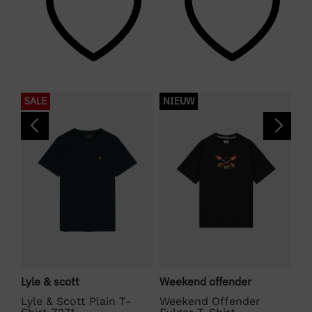
SALE
NIEUW
S
Lyle & scott
Weekend offender
La
Lyle & Scott Plain T-
Weekend Offender
La