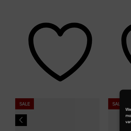
SALE
SALE
We
mog
van