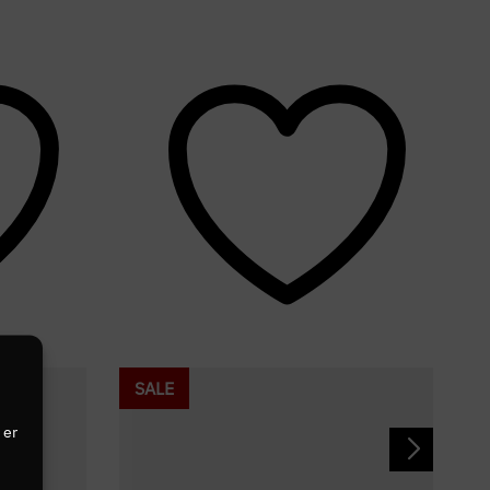
SALE
 er