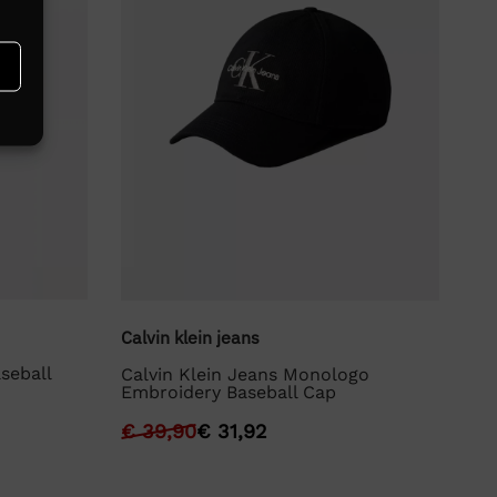
To
Calvin klein jeans
seball
To
Calvin Klein Jeans Monologo
Ca
Embroidery Baseball Cap
€
€
39,90
€
31,92