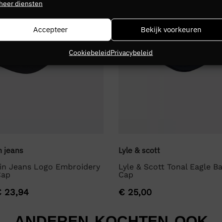
heer diensten
Accepteer
Bekijk voorkeuren
Cookiebeleid
Privacybeleid
n jeans
Lyle & scott
ein Jeans Logo Embroidery
Lyle & Scott Tonal Eagle Ba
Cap
Cap
€
23,94
€
25,00
ANDEREN KOCHTEN OOK