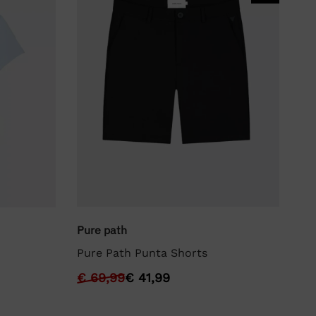
Pure path
We
Pure Path Punta Shorts
We
€
69,99
€
41,99
€