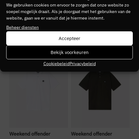
We gebruiken cookies om ervoor te zorgen dat onze website zo
soepel mogelijk draait. Als je doorgaat met het gebruiken van de
Kleurnummer
website, gaan we er vanuit dat je hiermee instemt.
10
Beheer diensten
Seizoen
Accepteer
VZ26
Bekijk voorkeuren
SALE
SALE
S
Kleurgroep
Cookiebeleid
Privacybeleid
Black
Weekend offender
Weekend offender
We