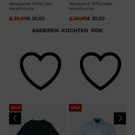
Weekend Offender
Weekend Offender
We
Heathcote
Heathcote
Bl
€
50,00
€
30,00
€
50,00
€
30,00
€
ANDEREN KOCHTEN OOK
SALE
SALE
S