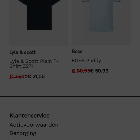
Boss
Lyle & scott
La
BOSS Paddy
Lyle & Scott Plain T-
La
Shirt Z271
s
€
99,95
€
59,99
€
€
35,00
€
21,00
Klantenservice
Actievoorwaarden
Bezorging