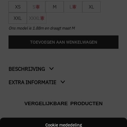
XS
S
M
L
XL
XXL
XXXL
Ons model is 1.88m en draagt maat M
TOEVOEGEN AAN WINKELWAGEN
BESCHRIJVING
EXTRA INFORMATIE
Heathcote
Kleur
VERGELIJKBARE PRODUCTEN
Zwart
Merk
Cookie mededeling
WEEKEND OFFENDER