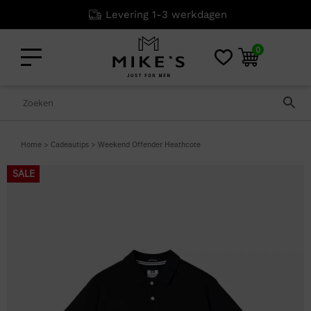
Levering 1-3 werkdagen
0
Home
>
Cadeautips
>
Weekend Offender Heathcote
SALE