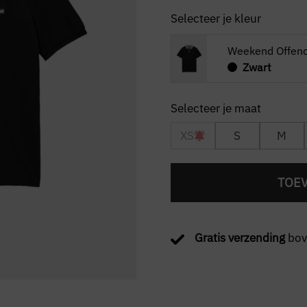
Selecteer je kleur
Weekend Offend
Zwart
XS
S
M
TOE
Gratis verzending
bov