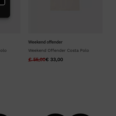
Weekend offender
olo
Weekend Offender Costa Polo
We
€
55,00
€
33,00
We
€