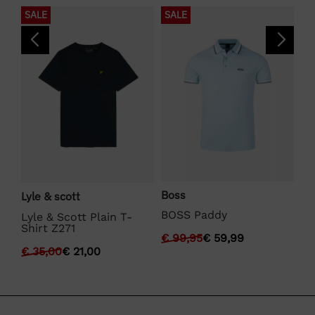
SALE
SALE
S
Boss
Lyle & scott
La
BOSS Paddy
Lyle & Scott Plain T-
La
Shirt Z271
€
99,95
€
59,99
€
€
35,00
€
21,00