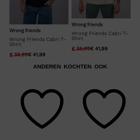
Wrong friends
Wr
Wrong friends
Wrong Friends Cabri T-
Wr
Shirt
Sh
Wrong Friends Cabri T-
Shirt
€
59,99
€
41,99
€
€
59,99
€
41,99
ANDEREN KOCHTEN OOK