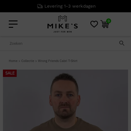
Levering 1-3 werkdagen
0
Home
>
Collectie
>
Wrong Friends Cabri T-Shirt
SALE