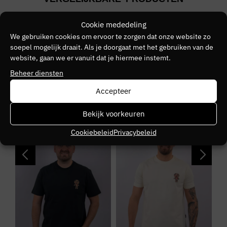
Groen
Merk
Cookie mededeling
We gebruiken cookies om ervoor te zorgen dat onze website zo
WRONG FRIENDS
soepel mogelijk draait. Als je doorgaat met het gebruiken van de
website, gaan we er vanuit dat je hiermee instemt.
Kleurnummer
Beheer diensten
40
Accepteer
Seizoen
Bekijk voorkeuren
VZ26
SALE
SALE
S
Cookiebeleid
Privacybeleid
Kleurgroep
khaki