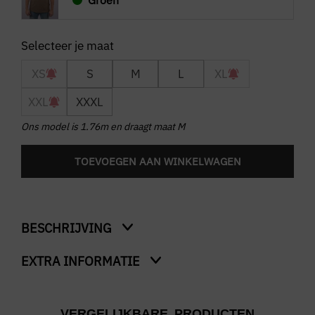
Groen
XS
S
M
L
XL
XXL
XXXL
Ons model is 1.76m en draagt maat M
TOEVOEGEN AAN WINKELWAGEN
BESCHRIJVING
EXTRA INFORMATIE
Cabri T-Shirt
Kleur
VERGELIJKBARE PRODUCTEN