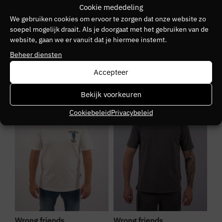
Cookie mededeling
We gebruiken cookies om ervoor te zorgen dat onze website zo
Kleurnummer
soepel mogelijk draait. Als je doorgaat met het gebruiken van de
10
website, gaan we er vanuit dat je hiermee instemt.
Beheer diensten
Seizoen
Accepteer
VZ26
SALE
SALE
S
Bekijk voorkeuren
Kleurgroep
Cookiebeleid
Privacybeleid
Black
Wrong friends
Wrong friends
Wr