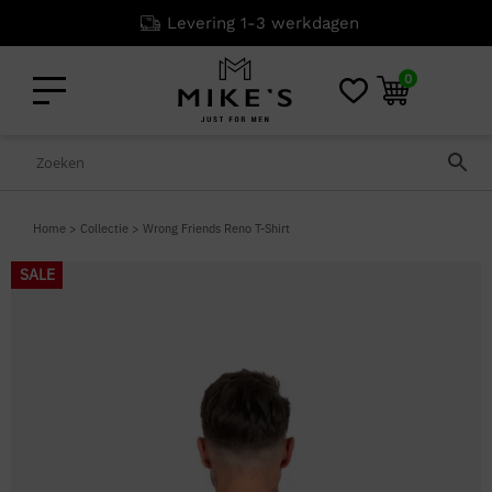
Levering 1-3 werkdagen
0
Home
>
Collectie
>
Wrong Friends Reno T-Shirt
SALE