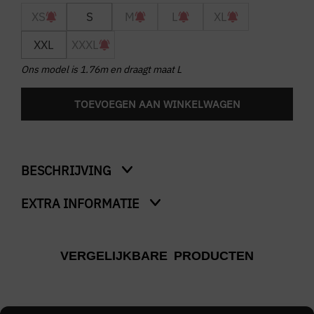
XS
S
M
L
XL
XXL
XXXL
Ons model is 1.76m en draagt maat L
TOEVOEGEN AAN WINKELWAGEN
BESCHRIJVING
EXTRA INFORMATIE
Reno T-Shirt
Kleur
VERGELIJKBARE PRODUCTEN
Zwart
Merk
WRONG FRIENDS