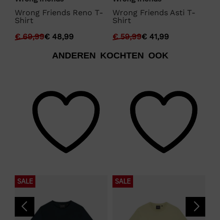
Wrong Friends Reno T-
Wrong Friends Asti T-
Wr
Shirt
Shirt
Sh
€
69,99
€
48,99
€
59,99
€
41,99
€
ANDEREN KOCHTEN OOK
SALE
SALE
S