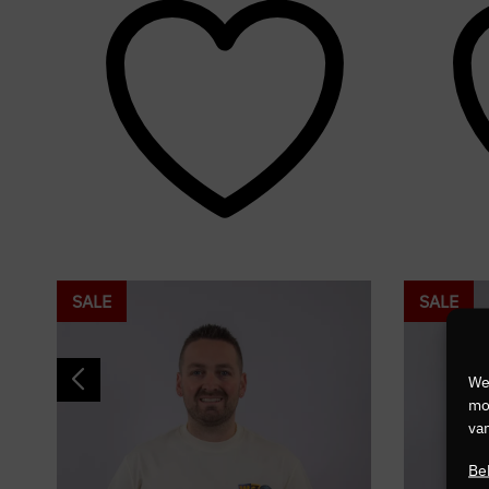
SALE
SALE
We
mog
van
Be