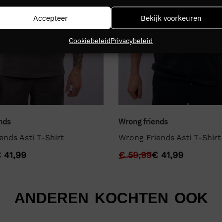
Accepteer
Bekijk voorkeuren
Cookiebeleid
Privacybeleid
nds
Wrong friends
ends Asti T-Shirt
Wrong Friends Asti T-Shirt
€
41,99
€
59,99
€
41,99
ANDEREN KOCHTEN OOK