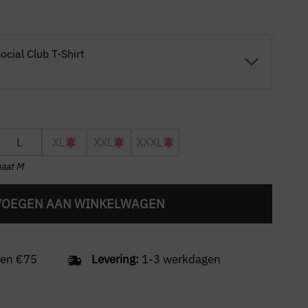
cial Club T-Shirt
L
XL
XXL
XXXL
maat M
VOEGEN AAN WINKELWAGEN
en €75
Levering:
1-3 werkdagen