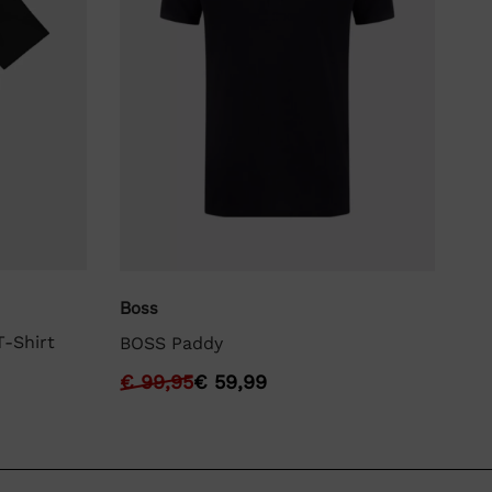
Boss
La
-Shirt
BOSS Paddy
La
€
99,95
€
59,99
€