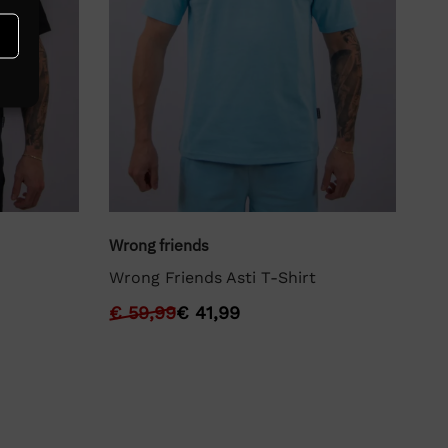
Wrong friends
Wr
Wrong Friends Asti T-Shirt
Wr
€
59,99
€
41,99
€