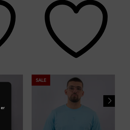
SALE
 er