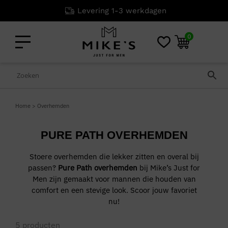
Levering 1-3 werkdagen
0
Home
>
Overhemden
PURE PATH OVERHEMDEN
Stoere overhemden die lekker zitten en overal bij
passen?
Pure Path overhemden
bij Mike’s Just for
Men zijn gemaakt voor mannen die houden van
comfort en een stevige look. Scoor jouw favoriet
nu!
5
producten