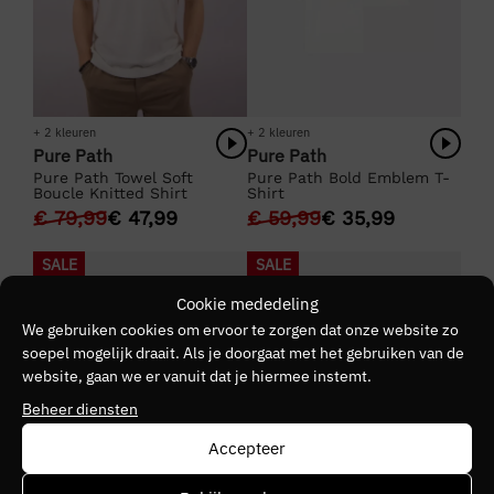
+ 2 kleuren
+ 2 kleuren
Pure Path
Pure Path
Pure Path Towel Soft
Pure Path Bold Emblem T-
Boucle Knitted Shirt
Shirt
€
79,99
€
47,99
€
59,99
€
35,99
SALE
SALE
Cookie mededeling
We gebruiken cookies om ervoor te zorgen dat onze website zo
soepel mogelijk draait. Als je doorgaat met het gebruiken van de
website, gaan we er vanuit dat je hiermee instemt.
Beheer diensten
Accepteer