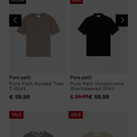
NIEUW
SALE
N
Pure path
Pure path
Pu
ee
Pure Path Rooted Tree
Pure Path Honeycomd
Pu
T-Shirt
Shortsleeved Shirt
Fr
€
59,99
€
99,99
€
59,99
€
SALE
SALE