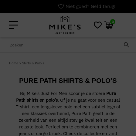
Niet goed? Geld terug!
0
Home
>
Shirts & Polo's
PURE PATH SHIRTS & POLO’S
Bij Mike’s Just For Men scoor je de stoere
Pure
Path shirts en polo’s
. Of je nu gaat voor een casual
T-shirt, een longsleeve polo met een subtiel logo of
een klassiek overhemd, Pure Path geeft je de
zekerheid van een altijd stevige kwaliteit en een
relaxte look. Perfect om te combineren met een
jeans of cargo broek. Check de collectie en vind