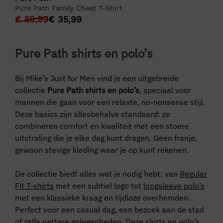
Pure Path Family Chest T-Shirt
€
59,99
€
35,99
Pure Path shirts en polo’s
Bij Mike’s Just for Men vind je een uitgebreide
collectie
Pure Path shirts en polo’s
, speciaal voor
mannen die gaan voor een relaxte, no-nonsense stijl.
Deze basics zijn allesbehalve standaard: ze
combineren comfort en kwaliteit met een stoere
uitstraling die je elke dag kunt dragen. Geen franje,
gewoon stevige kleding waar je op kunt rekenen.
De collectie biedt alles wat je nodig hebt: van
Regular
Fit T-shirts
met een subtiel logo tot
longsleeve polo’s
met een klassieke kraag en tijdloze overhemden.
Perfect voor een casual dag, een bezoek aan de stad
of zelfs nettere gelegenheden. Deze shirts en polo’s