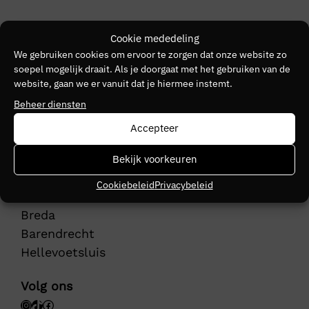
Klantenservice
Cookie mededeling
Actievoorwaarden
We gebruiken cookies om ervoor te zorgen dat onze website zo
soepel mogelijk draait. Als je doorgaat met het gebruiken van de
Bezorging
website, gaan we er vanuit dat je hiermee instemt.
Retourneren
Beheer diensten
Herroepingsrecht
Betalingsinformatie
Accepteer
Helpcentrum
Bekijk voorkeuren
Veelgestelde vragen
Op dit moment zijn de volgende winkels
Cookiebeleid
Privacybeleid
geopend:
Breda
Barendrecht
Hellevoetsluis
Volg ons