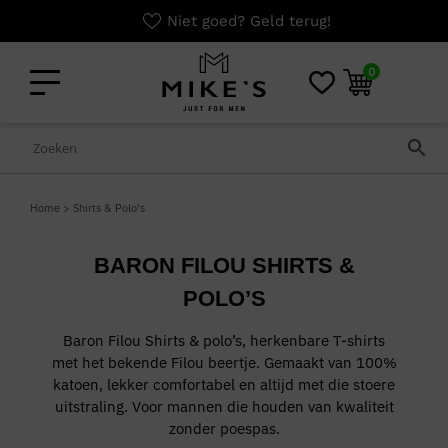
Niet goed? Geld terug!
0
Home
>
Shirts & Polo's
BARON FILOU SHIRTS &
POLO’S
Baron Filou Shirts & polo’s, herkenbare T-shirts
met het bekende Filou beertje. Gemaakt van 100%
katoen, lekker comfortabel en altijd met die stoere
uitstraling. Voor mannen die houden van kwaliteit
zonder poespas.