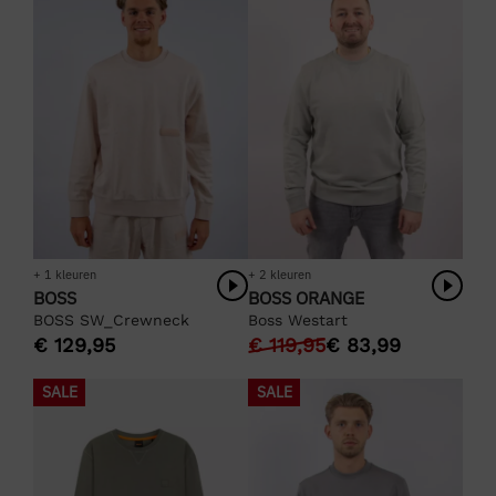
+ 1 kleuren
+ 2 kleuren
BOSS
BOSS ORANGE
BOSS SW_Crewneck
Boss Westart
€
129,95
€
119,95
€
83,99
SALE
SALE