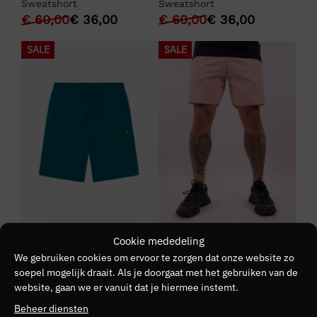
Sweatshort
Sweatshort
€
60,00
€
36,00
€
60,00
€
36,00
SALE
SALE
+ 7 kleuren
+ 5 kleuren
Cookie mededeling
LYLE & SCOTT
LYLE & SCOTT
We gebruiken cookies om ervoor te zorgen dat onze website zo
Lyle & Scott Plain
Lyle & Scott Plain Swim
soepel mogelijk draait. Als je doorgaat met het gebruiken van de
Sweatshort
Short
website, gaan we er vanuit dat je hiermee instemt.
€
60,00
€
36,00
€
55,00
€
33,00
Beheer diensten