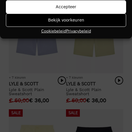
SALE
SALE
Accepteer
Bekijk voorkeuren
Cookiebeleid
Privacybeleid
+ 7 kleuren
+ 7 kleuren
LYLE & SCOTT
LYLE & SCOTT
Lyle & Scott Plain
Lyle & Scott Plain
Sweatshort
Sweatshort
€
60,00
€
36,00
€
60,00
€
36,00
SALE
SALE