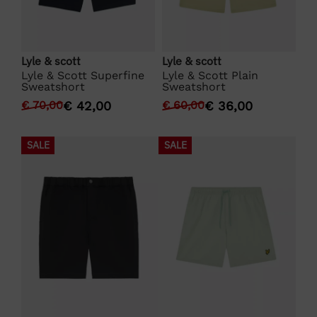
Lyle & scott
Lyle & scott
Ly
Lyle & Scott Superfine
Lyle & Scott Plain
Ly
im
Sweatshort
Sweatshort
Sw
€
70,00
€
42,00
€
60,00
€
36,00
€
SALE
SALE