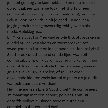
je nooit genoeg van kunt hebben. Een relaxte outfit
op zondag, een zomerse look met shorts of een
comfortabele sweatpants voor onderweg, met een
Lyle & Scott broek zit je altijd goed. En nee, een
joggingbroek telt tegenwoordig echt gewoon als
mode. Gelukkig maar.
Bij Mike’s Just For Men vind je Lyle & Scott broeken in
allerlei stijlen: van shorts en zwembroeken tot
sweatpants in korte én lange modellen. Iedere Lyle &
Scott broek staat bekend om de fijne kwaliteit,
comfortabele fit en kleuren waar je alle kanten mee
op kunt. Kies voor neutrale tinten als zwart, navy of
grijs als je veilig wilt spelen, of ga juist voor
opvallende kleuren zoals koraal of paars als je outfit
wat extra aandacht verdient.
Het fijne aan een Lyle & Scott broek? Je combineert
‘m makkelijk met een hoodie, polo of t-shirt uit
dezelfde collectie. Binnen twee minuten een
complete outfit geregeld dus!