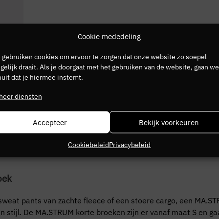
Cookie mededeling
 gebruiken cookies om ervoor te zorgen dat onze website zo soepel
 Short
elijk draait. Als je doorgaat met het gebruiken van de website, gaan we
uit dat je hiermee instemt.
heer diensten
t for Men
Accepteer
Bekijk voorkeuren
f
sweat pants
? Bij Mike’s vind je verschillende MA.STRUM broe
je ‘m in een neutrale kleur shopt, zal een MA.STRUM broek nooi
Cookiebeleid
Privacybeleid
 met een swim short in mint!
oek
weat pants van zachte fleece of een stoere cargo, een MA.S
gen stijl. De MA.STRUM korte broeken zijn er vanaf maat S en 