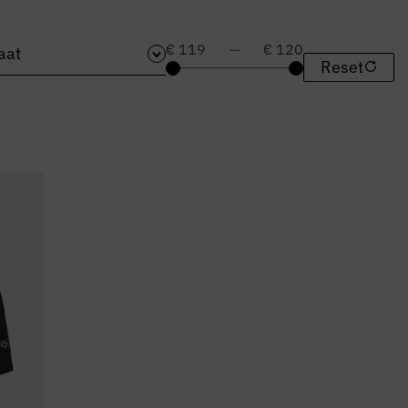
€ 119
—
€ 120
aat
Reset