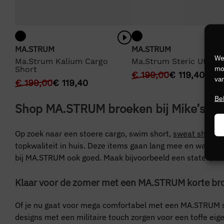
MA.STRUM
MA.STRUM
We
Ma.Strum Kalium Cargo
Ma.Strum Steric Utility
mog
Short
€
199,00
€
119,40
van
€
199,00
€
119,40
Be
Shop MA.STRUM broeken bij Mike’s Jus
Op zoek naar een stoere cargo, swim short,
sweat short
o
topkwaliteit in huis. Deze items gaan lang mee en wanneer 
bij MA.STRUM ook goed. Maak bijvoorbeeld een statement
Klaar voor de zomer met een MA.STRUM korte br
Of je nu gaat voor mega comfortabel met een MA.STRUM s
designs met een militaire touch zorgen voor een toffe ei