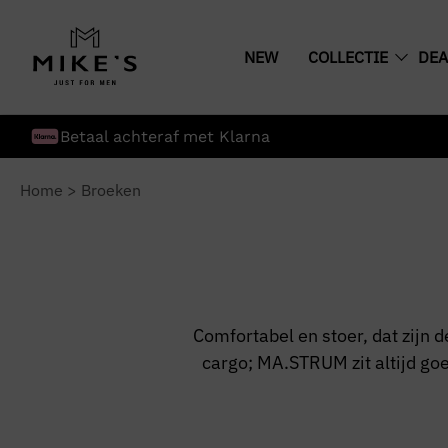
NEW
COLLECTIE
DEA
Betaal achteraf met Klarna
Home
>
Broeken
Comfortabel en stoer, dat zijn 
cargo; MA.STRUM zit altijd goed