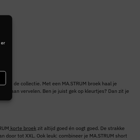
 er
ken in de collectie. Met een MA.STRUM broek haal je
t gaan vervelen. Ben je juist gek op kleurtjes? Dan zit je
TRUM
korte broek
zit altijd goed én oogt goed. De strakke
gaan door tot XXL. Ook leuk: combineer je MA.STRUM short