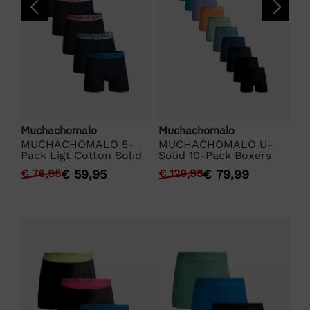
Muchachomalo
Muchachomalo
Mu
MUCHACHOMALO 5-
MUCHACHOMALO U-
M
Pack Ligt Cotton Solid
Solid 10-Pack Boxers
Pa
Ea
€
76,95
€
59,95
€
129,95
€
79,99
€